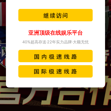
亚洲顶级在线娱乐平台
40%超高存送·22年实力品牌·大额无忧