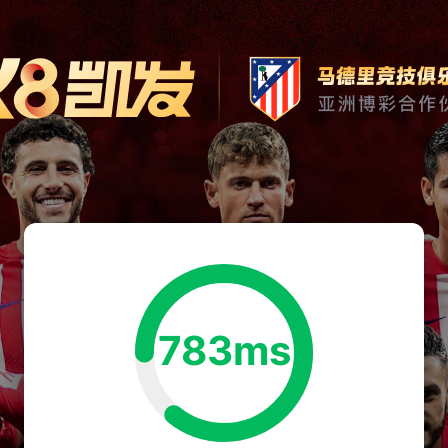
783ms